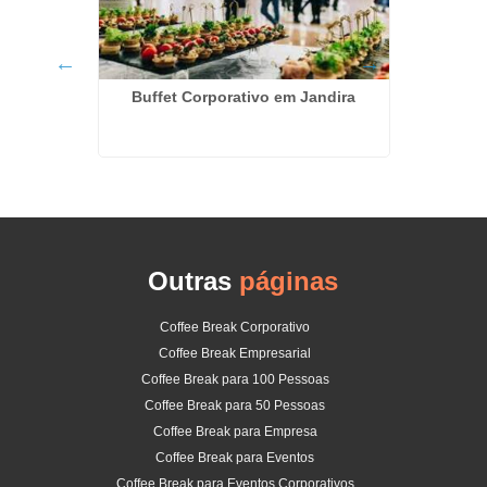
Buffet Corporativo em Jandira
ntos em
Empresa
Outras
páginas
Coffee Break Corporativo
Coffee Break Empresarial
Coffee Break para 100 Pessoas
Coffee Break para 50 Pessoas
Coffee Break para Empresa
Coffee Break para Eventos
Coffee Break para Eventos Corporativos