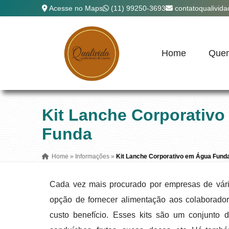
Acesse no Maps
(11) 99250-3693
contatoqualivid
Home
Que
Kit Lanche Corporativ
Funda
Home
»
Informações
»
Kit Lanche Corporativo em Água Fund
Cada vez mais procurado por empresas de vár
opção de fornecer alimentação aos colaborado
custo benefício. Esses kits são um conjunto