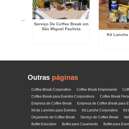
Serviço De Coffee Break em
São Miguel Paulista
rporativo na
Kit Lanche
ente
Outras
páginas
Coffee Break Corporativo
Coffee Break Empresarial
Cof
Coffee Break para Eventos Corporativos
Coffee Break Pers
Empresa de Coffee Break
Empresa de Coffee Break para E
Kit de Lanches para Eventos
Kit Lanche Corporativo
Kit
Orçamento de Coffee Break
Serviço de Coffee Break
Val
Buffet Executivo
Buffet para Casamento
Buffet para Eve