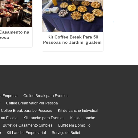
Empresa D
Para Evento
 Casamento na
Kit Coffee Break Para 50
ooca
Pessoas no Jardim Iguatemi
ra Empresa
Coffee Break para Eventos
r
Coffee Break Valor Por Pessoa
t Coffee Break para 50 Pessoas
Kit de Lanche Individual
l na Escola
Kit Lanche para Eventos
Kits de Lanche
Buffet de Casamento Simples
Buffet em Domicilio
e
Kit Lanche Empresarial
Serviço de Buffet