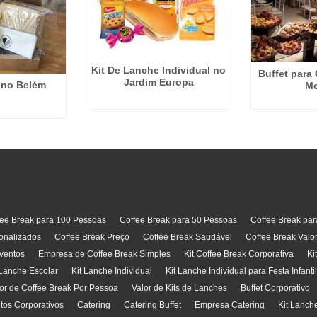
Kit De Lanche Individual no
Buffet para
Jardim Europa
 no Belém
M
fee Break para 100 Pessoas
Coffee Break para 50 Pessoas
Coffee Break pa
onalizados
Coffee Break Preço
Coffee Break Saudável
Coffee Break Valo
ventos
Empresa de Coffee Break Simples
Kit Coffee Break Corporativa
Ki
 Lanche Escolar
Kit Lanche Individual
Kit Lanche Individual para Festa Infanti
or de Coffee Break Por Pessoa
Valor de Kits de Lanches
Buffet Corporativo
ntos Corporativos
Catering
Catering Buffet
Empresa Catering
Kit Lanch