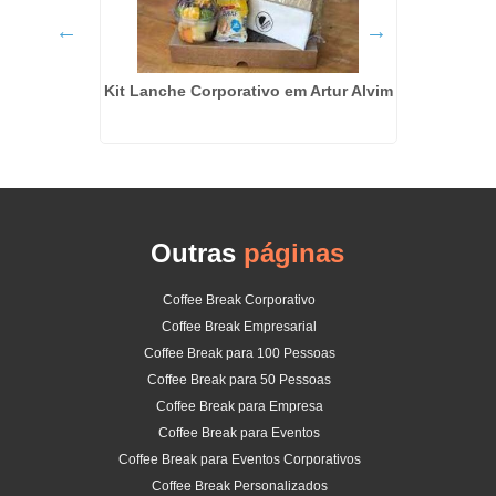
eirinha
Kit Lanche Corporativo em Artur Alvim
Kit L
Inf
Outras
páginas
Coffee Break Corporativo
Coffee Break Empresarial
Coffee Break para 100 Pessoas
Coffee Break para 50 Pessoas
Coffee Break para Empresa
Coffee Break para Eventos
Coffee Break para Eventos Corporativos
Coffee Break Personalizados