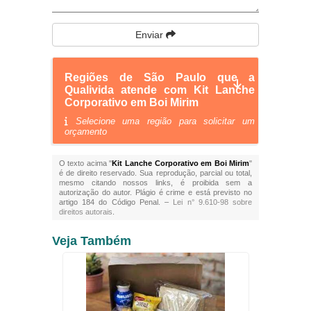
Enviar
Regiões de São Paulo que a
Qualivida atende com Kit Lanche
Corporativo em Boi Mirim
Selecione uma região para solicitar um
orçamento
O texto acima "
Kit Lanche Corporativo em Boi Mirim
"
é de direito reservado. Sua reprodução, parcial ou total,
mesmo citando nossos links, é proibida sem a
autorização do autor. Plágio é crime e está previsto no
artigo 184 do Código Penal. –
Lei n° 9.610-98 sobre
direitos autorais
.
Veja Também