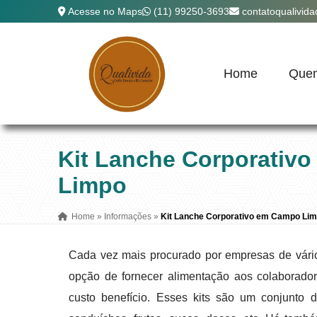
Acesse no Maps
(11) 99250-3693
contatoqualivid
Home
Que
Kit Lanche Corporativ
Limpo
Home
»
Informações
»
Kit Lanche Corporativo em Campo Li
Cada vez mais procurado por empresas de vári
opção de fornecer alimentação aos colaborado
custo benefício. Esses kits são um conjunto