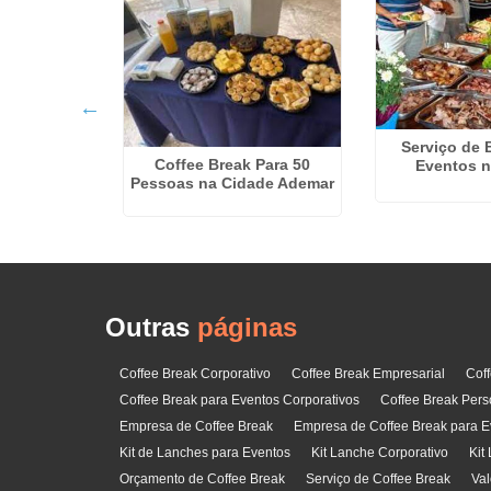
Serviço de 
ee Break no
Coffee Break Para 50
Eventos 
 Rafael
Pessoas na Cidade Ademar
Outras
páginas
Coffee Break Corporativo
Coffee Break Empresarial
Cof
Coffee Break para Eventos Corporativos
Coffee Break Pers
Empresa de Coffee Break
Empresa de Coffee Break para E
Kit de Lanches para Eventos
Kit Lanche Corporativo
Kit
Orçamento de Coffee Break
Serviço de Coffee Break
Val