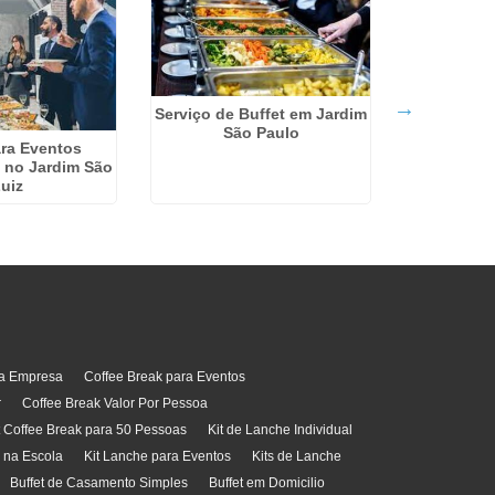
Serviço de Buffet em Jardim
São Paulo
Valor De K
ara Eventos
Santana
 no Jardim São
uiz
ra Empresa
Coffee Break para Eventos
r
Coffee Break Valor Por Pessoa
t Coffee Break para 50 Pessoas
Kit de Lanche Individual
l na Escola
Kit Lanche para Eventos
Kits de Lanche
Buffet de Casamento Simples
Buffet em Domicilio