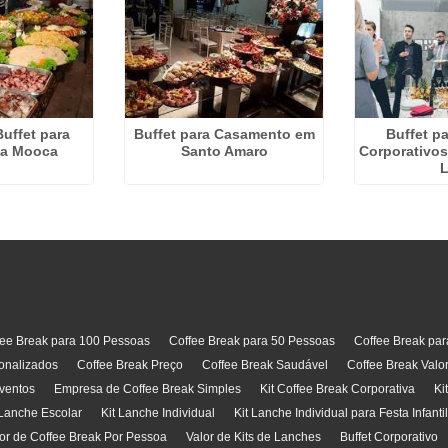
Buffet para
Buffet para Casamento em
Buffet p
na Mooca
Santo Amaro
Corporativos
L
fee Break para 100 Pessoas
Coffee Break para 50 Pessoas
Coffee Break pa
onalizados
Coffee Break Preço
Coffee Break Saudável
Coffee Break Valo
ventos
Empresa de Coffee Break Simples
Kit Coffee Break Corporativa
Ki
 Lanche Escolar
Kit Lanche Individual
Kit Lanche Individual para Festa Infanti
or de Coffee Break Por Pessoa
Valor de Kits de Lanches
Buffet Corporativo