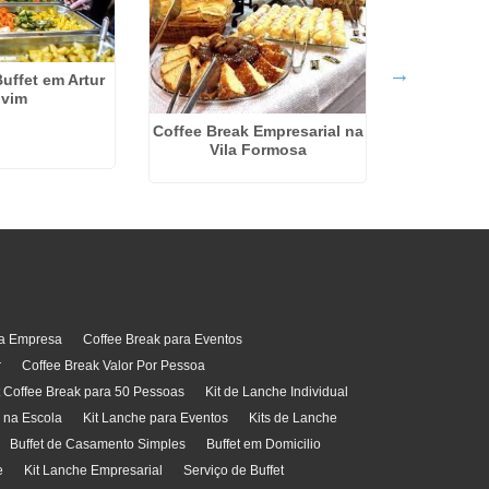
uffet em Artur
lvim
Serviço 
Coffee Break Empresarial na
Casamento
Vila Formosa
ra Empresa
Coffee Break para Eventos
r
Coffee Break Valor Por Pessoa
t Coffee Break para 50 Pessoas
Kit de Lanche Individual
l na Escola
Kit Lanche para Eventos
Kits de Lanche
Buffet de Casamento Simples
Buffet em Domicilio
e
Kit Lanche Empresarial
Serviço de Buffet