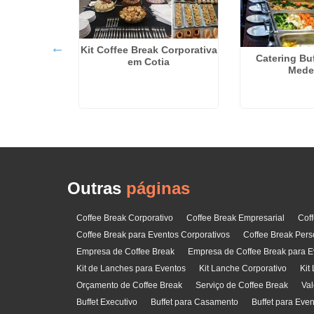
Kit Coffee Break Corporativa
Catering Buf
em Cotia
Mede
 Osasco
Outras
páginas
Coffee Break Corporativo
Coffee Break Empresarial
Cof
Coffee Break para Eventos Corporativos
Coffee Break Pers
Empresa de Coffee Break
Empresa de Coffee Break para E
Kit de Lanches para Eventos
Kit Lanche Corporativo
Kit
Orçamento de Coffee Break
Serviço de Coffee Break
Val
Buffet Executivo
Buffet para Casamento
Buffet para Eve