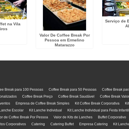
Serviço de B
fet na Vila
A
iros
Valor De Coffee Break Por
Pessoa em Ermelino
Matarazzo
fee Break para 100 Pessoas
Coffee Break para 50 Pessoas
Coffee Break pa
onalizados
Coffee Break Preço
Coffee Break Saudável
Coffee Break Valo
ventos
Empresa de Coffee Break Simples
Kit Coffee Break Corporativa
Ki
 Lanche Escolar
Kit Lanche Individual
Kit Lanche Individual para Festa Infanti
or de Coffee Break Por Pessoa
Valor de Kits de Lanches
Buffet Corporativo
ntos Corporativos
Catering
Catering Buffet
Empresa Catering
Kit Lanch