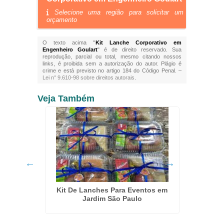
Selecione uma região para solicitar um
orçamento
O texto acima "
Kit Lanche Corporativo em
Engenheiro Goulart
" é de direito reservado. Sua
reprodução, parcial ou total, mesmo citando nossos
links, é proibida sem a autorização do autor. Plágio é
crime e está previsto no artigo 184 do Código Penal. –
Lei n° 9.610-98 sobre direitos autorais
.
Veja Também
Cate
m Embu
Kit De Lanches Para Eventos em
Jardim São Paulo