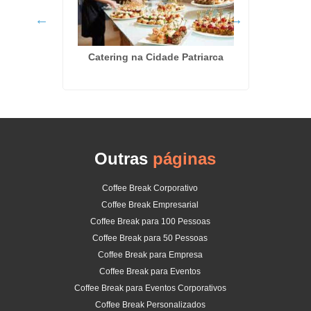
aúde
Catering na Cidade Patriarca
Orça
Outras
páginas
Coffee Break Corporativo
Coffee Break Empresarial
Coffee Break para 100 Pessoas
Coffee Break para 50 Pessoas
Coffee Break para Empresa
Coffee Break para Eventos
Coffee Break para Eventos Corporativos
Coffee Break Personalizados