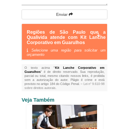
Enviar
Regiões de São Paulo que a
Qualivida atende com Kit Lanche
Corporativo em Guarulhos
Selecione uma região para solicitar um
orçamento
O texto acima "
Kit Lanche Corporativo em
Guarulhos
" é de direito reservado. Sua reprodução,
parcial ou total, mesmo citando nossos links, é proibida
sem a autorização do autor. Plágio é crime e está
previsto no artigo 184 do Código Penal. –
Lei n° 9.610-98
sobre direitos autorais
.
Veja Também