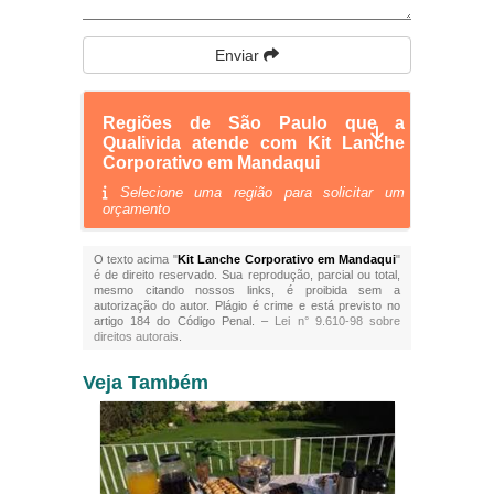
Enviar
Regiões de São Paulo que a
Qualivida atende com Kit Lanche
Corporativo em Mandaqui
Selecione uma região para solicitar um
orçamento
O texto acima "
Kit Lanche Corporativo em Mandaqui
"
é de direito reservado. Sua reprodução, parcial ou total,
mesmo citando nossos links, é proibida sem a
autorização do autor. Plágio é crime e está previsto no
artigo 184 do Código Penal. –
Lei n° 9.610-98 sobre
direitos autorais
.
Veja Também