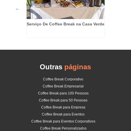
Serviço De Coffee Break na Casa Verde
tivos na
Orça
Outras
páginas
Coffee Break Corporativo
Coffee Break Empresarial
Coffee Break para 100 Pessoas
Coffee Break para 50 Pessoas
Coffee Break para Empresa
Coffee Break para Eventos
Coffee Break para Eventos Corporativos
Coffee Break Personalizados