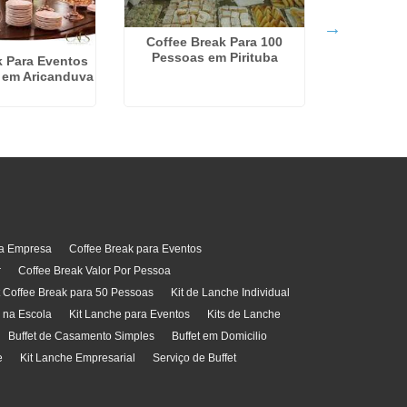
Serviço De
Coffee Break Para 100
Rio
Pessoas em Pirituba
k Para Eventos
 em Aricanduva
ra Empresa
Coffee Break para Eventos
r
Coffee Break Valor Por Pessoa
t Coffee Break para 50 Pessoas
Kit de Lanche Individual
l na Escola
Kit Lanche para Eventos
Kits de Lanche
Buffet de Casamento Simples
Buffet em Domicilio
e
Kit Lanche Empresarial
Serviço de Buffet