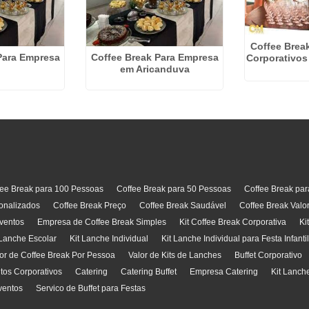
Coffee Brea
Para Empresa
Coffee Break Para Empresa
Corporativos
em Aricanduva
fee Break para 100 Pessoas
Coffee Break para 50 Pessoas
Coffee Break pa
onalizados
Coffee Break Preço
Coffee Break Saudável
Coffee Break Valo
ventos
Empresa de Coffee Break Simples
Kit Coffee Break Corporativa
Ki
 Lanche Escolar
Kit Lanche Individual
Kit Lanche Individual para Festa Infanti
or de Coffee Break Por Pessoa
Valor de Kits de Lanches
Buffet Corporativo
ntos Corporativos
Catering
Catering Buffet
Empresa Catering
Kit Lanch
ventos
Servico de Buffet para Festas