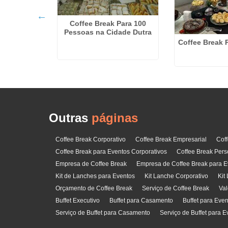
ee Break no
Coffee Break Para 100
érica
Pessoas na Cidade Dutra
Coffee Break 
Outras
páginas
Coffee Break Corporativo
Coffee Break Empresarial
Cof
Coffee Break para Eventos Corporativos
Coffee Break Pers
Empresa de Coffee Break
Empresa de Coffee Break para E
Kit de Lanches para Eventos
Kit Lanche Corporativo
Kit
Orçamento de Coffee Break
Serviço de Coffee Break
Val
Buffet Executivo
Buffet para Casamento
Buffet para Eve
Serviço de Buffet para Casamento
Serviço de Buffet para E