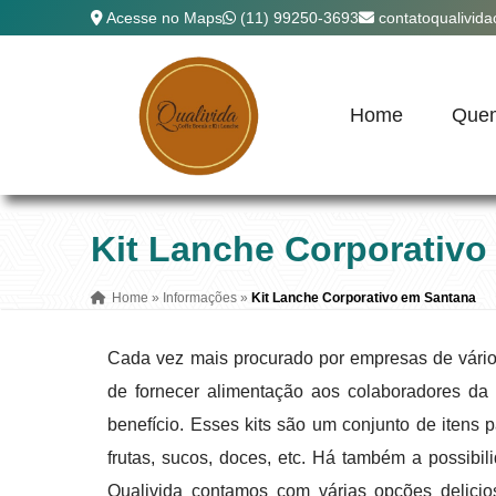
Acesse no Maps
(11) 99250-3693
contatoqualivid
Home
Que
Kit Lanche Corporativo
Home
»
Informações
»
Kit Lanche Corporativo em Santana
Cada vez mais procurado por empresas de vário
de fornecer alimentação aos colaboradores da
benefício. Esses kits são um conjunto de iten
frutas, sucos, doces, etc. Há também a possibil
Qualivida contamos com várias opções delici