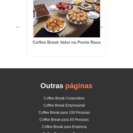
a Zona
Coffee Break Valor na Ponte Rasa
Coffe
Outras
páginas
Coffee Break Corporativo
Coffee Break Empresarial
Coffee Break para 100 Pessoas
Coffee Break para 50 Pessoas
Coffee Break para Empresa