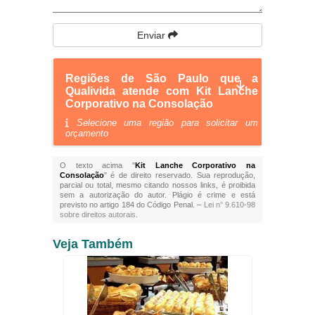
Enviar
Regiões de São Paulo que a
Qualivida atende com Kit Lanche
Corporativo na Consolação
Selecione uma região para solicitar um
orçamento
O texto acima "
Kit Lanche Corporativo na
Consolação
" é de direito reservado. Sua reprodução,
parcial ou total, mesmo citando nossos links, é proibida
sem a autorização do autor. Plágio é crime e está
previsto no artigo 184 do Código Penal. –
Lei n° 9.610-98
sobre direitos autorais
.
Veja Também