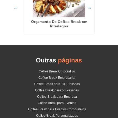
os em
Orçamento De Coffee Break em
Valor De
Interlagos
Outras
páginas
Coffee Break Corporativo
Coffee Break Empresarial
Coffee Break para 100 Pessoas
Coffee Break para 50 Pessoas
Coffee Break para Empresa
Coffee Break para Eventos
Coffee Break para Eventos Corporativos
Coffee Break Personalizados