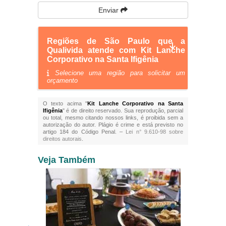
Enviar
Regiões de São Paulo que a
Qualivida atende com Kit Lanche
Corporativo na Santa Ifigênia
Selecione uma região para solicitar um
orçamento
O texto acima "
Kit Lanche Corporativo na Santa
Ifigênia
" é de direito reservado. Sua reprodução, parcial
ou total, mesmo citando nossos links, é proibida sem a
autorização do autor. Plágio é crime e está previsto no
artigo 184 do Código Penal. –
Lei n° 9.610-98 sobre
direitos autorais
.
Veja Também