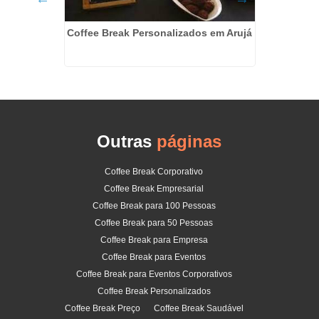
Coffee Break Personalizados em Arujá
na Luz
Coffe
Outras
páginas
Coffee Break Corporativo
Coffee Break Empresarial
Coffee Break para 100 Pessoas
Coffee Break para 50 Pessoas
Coffee Break para Empresa
Coffee Break para Eventos
Coffee Break para Eventos Corporativos
Coffee Break Personalizados
Coffee Break Preço
Coffee Break Saudável