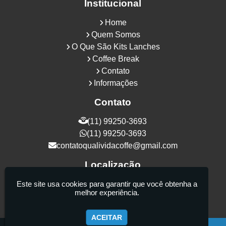
Institucional
Home
Quem Somos
O Que São Kits Lanches
Coffee Break
Contato
Informações
Contato
(11) 99250-3693
(11) 99250-3693
contatoqualividacoffe@gmail.com
Localização
Rua Samurais, 27 - Vila Maria Alta - São
Este site usa cookies para garantir que você obtenha a
melhor experiência.
Paulo / SP - CEP: 02130-080
ACEITAR