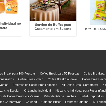
Individual no
Serviço de Buffet para
uara
Casamento em Suzano
Kits De Lan
fee Break para 100 Pessoas
Coffee Break para 50 Pessoas
Coffee Break pa
onalizados
Coffee Break Preço
Coffee Break Saudável
Coffee Break Valo
ventos
Empresa de Coffee Break Simples
Kit Coffee Break Corporativa
Ki
 Lanche Escolar
Kit Lanche Individual
Kit Lanche Individual para Festa Infanti
or de Coffee Break Por Pessoa
Valor de Kits de Lanches
Buffet Corporativo
ntos Corporativos
Catering
Catering Buffet
Empresa Catering
Kit Lanch