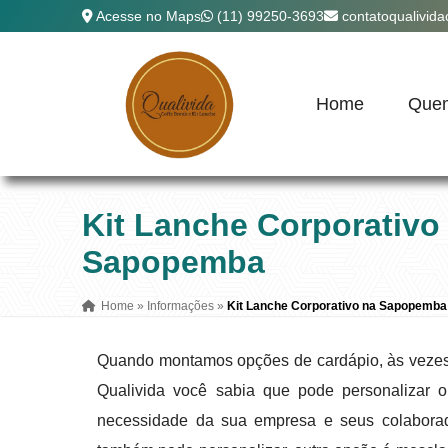
Acesse no Maps
(11) 99250-3693
contatoqualivid
Home
Que
Kit Lanche Corporativo
Sapopemba
Home
»
Informações
»
Kit Lanche Corporativo na Sapopemba
Quando montamos opções de cardápio, às vezes 
Qualivida você sabia que pode personalizar
necessidade da sua empresa e seus colaborad