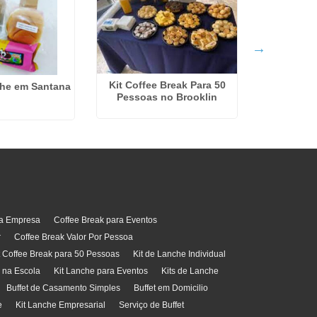
Kit Coffee Break Para 50
Coffee Brea
che em Santana
Pessoas no Brooklin
ra Empresa
Coffee Break para Eventos
r
Coffee Break Valor Por Pessoa
t Coffee Break para 50 Pessoas
Kit de Lanche Individual
l na Escola
Kit Lanche para Eventos
Kits de Lanche
Buffet de Casamento Simples
Buffet em Domicilio
e
Kit Lanche Empresarial
Serviço de Buffet