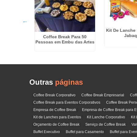
resarial em
Kit De Lanche 
o
Jabaq
Coffee Break Para 50
Pessoas em Embu das Artes
Outras
páginas
Coffee Break Corporativo
Coffee Break Empresarial
Cof
Coffee Break para Eventos Corporativos
Coffee Break Pers
Empresa de Coffee Break
Empresa de Coffee Break para E
Kit de Lanches para Eventos
Kit Lanche Corporativo
Kit
Orçamento de Coffee Break
Serviço de Coffee Break
Val
Buffet Executivo
Buffet para Casamento
Buffet para Eve