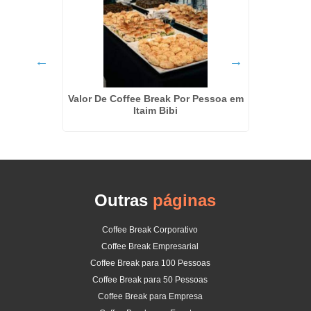
em Santa
Valor De Coffee Break Por Pessoa em
Coffe
Itaim Bibi
Outras
páginas
Coffee Break Corporativo
Coffee Break Empresarial
Coffee Break para 100 Pessoas
Coffee Break para 50 Pessoas
Coffee Break para Empresa