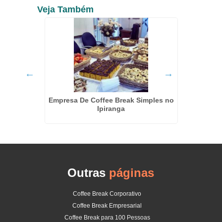
Veja Também
 Sonia
Empresa De Coffee Break Simples no
Coffe
Ipiranga
Outras
páginas
Coffee Break Corporativo
Coffee Break Empresarial
Coffee Break para 100 Pessoas