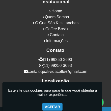
Institucional
Home
Quem Somos
O Que São Kits Lanches
Coffee Break
Contato
Informações
Contato
(11) 99250-3693
(11) 99250-3693
contatoqualividacoffe@gmail.com
Localização
Rua Samurais, 27 - Vila Maria Alta - São
Este site usa cookies para garantir que você obtenha a
melhor experiência.
Paulo / SP - CEP: 02130-080
ACEITAR