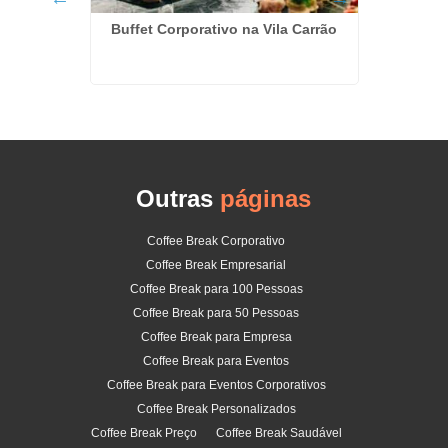
Buffet Corporativo na Vila Carrão
tos
Kit 
unda
Outras
páginas
Coffee Break Corporativo
Coffee Break Empresarial
Coffee Break para 100 Pessoas
Coffee Break para 50 Pessoas
Coffee Break para Empresa
Coffee Break para Eventos
Coffee Break para Eventos Corporativos
Coffee Break Personalizados
Coffee Break Preço
Coffee Break Saudável