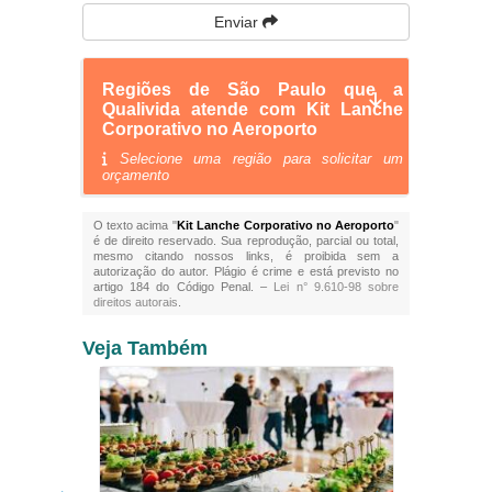
Enviar
Regiões de São Paulo que a
Qualivida atende com Kit Lanche
Corporativo no Aeroporto
Selecione uma região para solicitar um
orçamento
O texto acima "
Kit Lanche Corporativo no Aeroporto
"
é de direito reservado. Sua reprodução, parcial ou total,
mesmo citando nossos links, é proibida sem a
autorização do autor. Plágio é crime e está previsto no
artigo 184 do Código Penal. –
Lei n° 9.610-98 sobre
direitos autorais
.
Veja Também