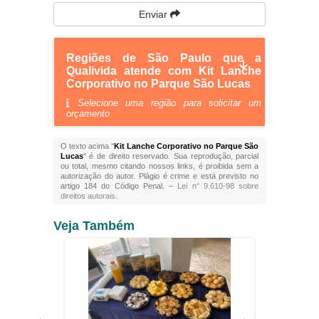
Enviar
Regiões de São Paulo que a
Qualivida atende com Kit Lanche
Corporativo no Parque São Lucas
Selecione uma região para solicitar um
orçamento
O texto acima "
Kit Lanche Corporativo no Parque São
Lucas
" é de direito reservado. Sua reprodução, parcial
ou total, mesmo citando nossos links, é proibida sem a
autorização do autor. Plágio é crime e está previsto no
artigo 184 do Código Penal. –
Lei n° 9.610-98 sobre
direitos autorais
.
Veja Também