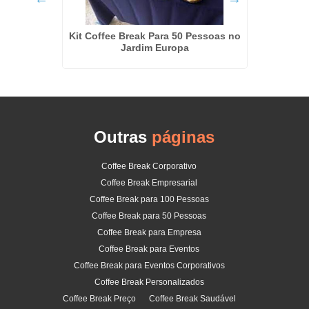
 Luz
Kit Coffee Break Para 50 Pessoas no
Ki
Jardim Europa
Outras
páginas
Coffee Break Corporativo
Coffee Break Empresarial
Coffee Break para 100 Pessoas
Coffee Break para 50 Pessoas
Coffee Break para Empresa
Coffee Break para Eventos
Coffee Break para Eventos Corporativos
Coffee Break Personalizados
Coffee Break Preço
Coffee Break Saudável