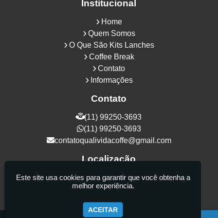
Institucional
Home
Quem Somos
O Que São Kits Lanches
Coffee Break
Contato
Informações
Contato
(11) 99250-3693
(11) 99250-3693
contatoqualividacoffe@gmail.com
Localização
Rua Samurais, 27 - Vila Maria Alta - São
Este site usa cookies para garantir que você obtenha a
melhor experiência.
Paulo / SP - CEP: 02130-080
ACEITAR