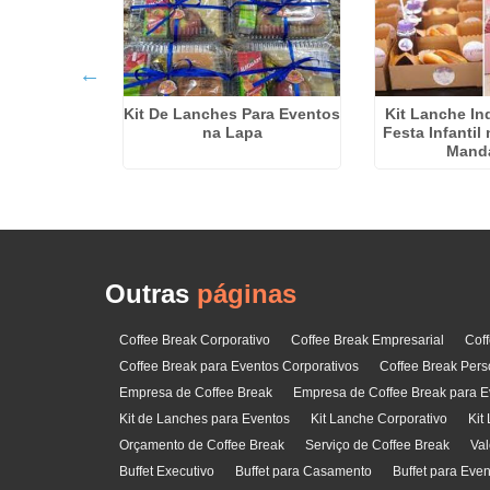
Kit De Lanches Para Eventos
Kit Lanche In
ak Para 50
na Lapa
Festa Infantil
gua Funda
Mand
Outras
páginas
Coffee Break Corporativo
Coffee Break Empresarial
Cof
Coffee Break para Eventos Corporativos
Coffee Break Pers
Empresa de Coffee Break
Empresa de Coffee Break para E
Kit de Lanches para Eventos
Kit Lanche Corporativo
Kit
Orçamento de Coffee Break
Serviço de Coffee Break
Val
Buffet Executivo
Buffet para Casamento
Buffet para Eve