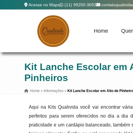
Acesse no Maps
(11) 99250-3693
contatoqualivid
Home
Que
Kit Lanche Escolar em 
Pinheiros
Home
»
Informações
»
Kit Lanche Escolar em Alto de Pinheir
Aqui na Kits Qualivida você vai encontrar vár
perfeitos para serem oferecidos no dia a dia
praticidade e um cardápio balanceado, também