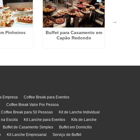
Serviço
Gu
em Pinheiros
Buffet para Casamento em
Capão Redondo
ra Empresa
Coffee Break para Eventos
r
Coffee Break Valor Por Pessoa
t Coffee Break para 50 Pessoas
Kit de Lanche Individual
l na Escola
Kit Lanche para Eventos
Kits de Lanche
Buffet de Casamento Simples
Buffet em Domicilio
e
Kit Lanche Empresarial
Serviço de Buffet