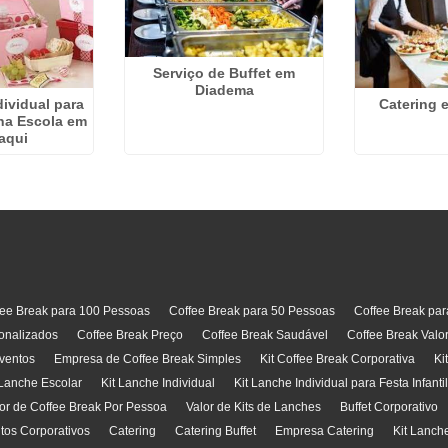
Serviço de Buffet em
Diadema
dividual para
Catering 
 na Escola em
aqui
fee Break para 100 Pessoas
Coffee Break para 50 Pessoas
Coffee Break pa
onalizados
Coffee Break Preço
Coffee Break Saudável
Coffee Break Valo
ventos
Empresa de Coffee Break Simples
Kit Coffee Break Corporativa
Ki
 Lanche Escolar
Kit Lanche Individual
Kit Lanche Individual para Festa Infanti
or de Coffee Break Por Pessoa
Valor de Kits de Lanches
Buffet Corporativo
ntos Corporativos
Catering
Catering Buffet
Empresa Catering
Kit Lanch