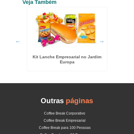
Veja Também
mento no
Kit Lanche Empresarial no Jardim
Buffet
Europa
Outras
páginas
Coffee Break Corporativo
Coffee Break Empresarial
Coffee Break para 100 Pessoas