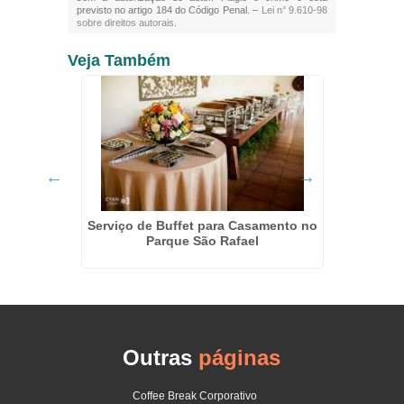
previsto no artigo 184 do Código Penal. –
Lei n° 9.610-98
sobre direitos autorais
.
Veja Também
Ermelino
Serviço de Buffet para Casamento no
Buff
Parque São Rafael
Outras
páginas
Coffee Break Corporativo