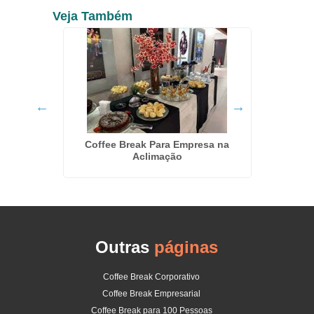
Veja Também
m Rio
Coffee Break Para Empresa na
Servi
Aclimação
Outras
páginas
Coffee Break Corporativo
Coffee Break Empresarial
Coffee Break para 100 Pessoas