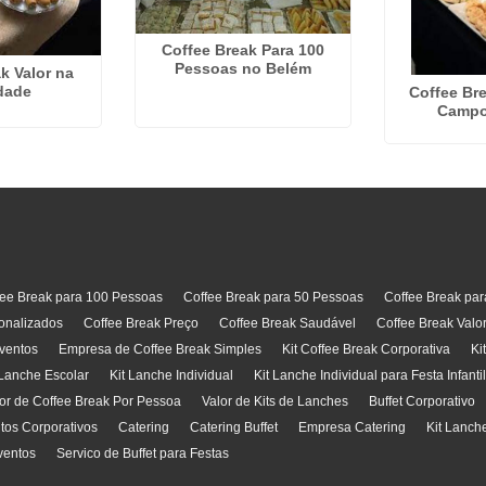
Coffee Break Para 100
Pessoas no Belém
k Valor na
dade
Coffee Br
Campo
fee Break para 100 Pessoas
Coffee Break para 50 Pessoas
Coffee Break pa
onalizados
Coffee Break Preço
Coffee Break Saudável
Coffee Break Valo
ventos
Empresa de Coffee Break Simples
Kit Coffee Break Corporativa
Ki
 Lanche Escolar
Kit Lanche Individual
Kit Lanche Individual para Festa Infanti
or de Coffee Break Por Pessoa
Valor de Kits de Lanches
Buffet Corporativo
ntos Corporativos
Catering
Catering Buffet
Empresa Catering
Kit Lanch
ventos
Servico de Buffet para Festas