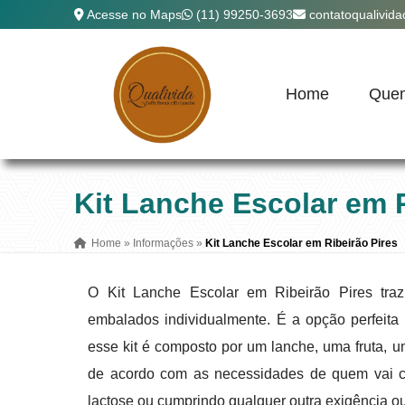
Acesse no Maps
(11) 99250-3693
contatoqualivid
Home
Que
Kit Lanche Escolar em R
Home
»
Informações
»
Kit Lanche Escolar em Ribeirão Pires
O Kit Lanche Escolar em Ribeirão Pires traz
embalados individualmente. É a opção perfeita
esse kit é composto por um lanche, uma fruta,
de acordo com as necessidades de quem vai co
lactose ou cumprindo qualquer outra exigência ou