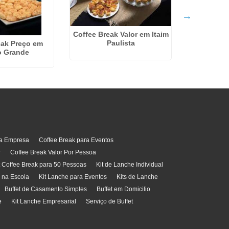
Kit Coffee 
na 
Coffee Break Valor em Itaim
Paulista
eak Preço em
 Grande
ra Empresa
Coffee Break para Eventos
r
Coffee Break Valor Por Pessoa
t Coffee Break para 50 Pessoas
Kit de Lanche Individual
l na Escola
Kit Lanche para Eventos
Kits de Lanche
Buffet de Casamento Simples
Buffet em Domicilio
e
Kit Lanche Empresarial
Serviço de Buffet