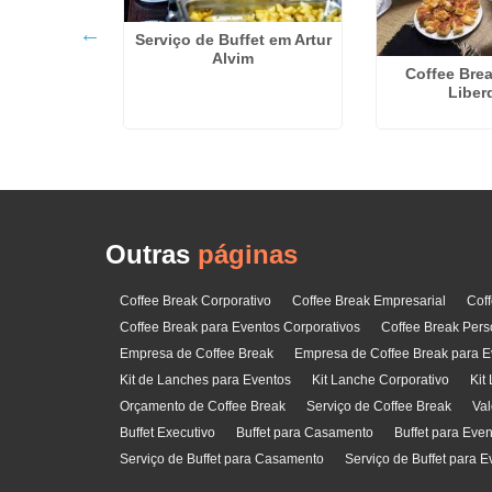
Serviço de Buffet em Artur
Alvim
Coffee Brea
ara Empresa
Liber
Tavares
Outras
páginas
Coffee Break Corporativo
Coffee Break Empresarial
Cof
Coffee Break para Eventos Corporativos
Coffee Break Pers
Empresa de Coffee Break
Empresa de Coffee Break para E
Kit de Lanches para Eventos
Kit Lanche Corporativo
Kit
Orçamento de Coffee Break
Serviço de Coffee Break
Val
Buffet Executivo
Buffet para Casamento
Buffet para Eve
Serviço de Buffet para Casamento
Serviço de Buffet para E