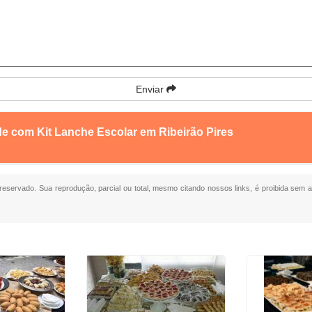
Enviar
de com Kit Lanche Escolar em Ribeirão Pires
o reservado. Sua reprodução, parcial ou total, mesmo citando nossos links, é proibida sem a