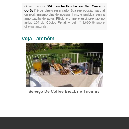
O texto acima "
Kit Lanche Escolar em São Caetano
do Sul
" é de direito reservado. Sua reprodução, parcial
ou total, mesmo citando nossos links, é proibida sem a
autorização do autor. Plágio é crime e está previsto no
artigo 184 do Código Penal. –
Lei n° 9.610-98 sobre
direitos autorais
.
Veja Também
Serviço De Coffee Break no Tucuruvi
a Casa
Coffee 