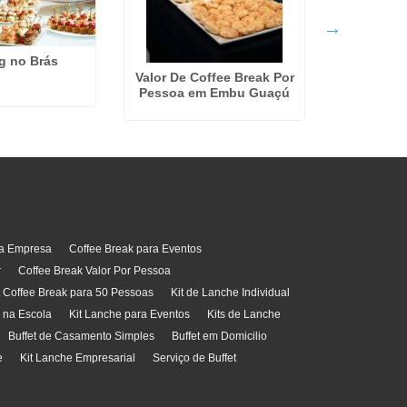
g no Brás
Kit De Lanc
em São C
Valor De Coffee Break Por
Pessoa em Embu Guaçú
ra Empresa
Coffee Break para Eventos
r
Coffee Break Valor Por Pessoa
t Coffee Break para 50 Pessoas
Kit de Lanche Individual
l na Escola
Kit Lanche para Eventos
Kits de Lanche
Buffet de Casamento Simples
Buffet em Domicilio
e
Kit Lanche Empresarial
Serviço de Buffet