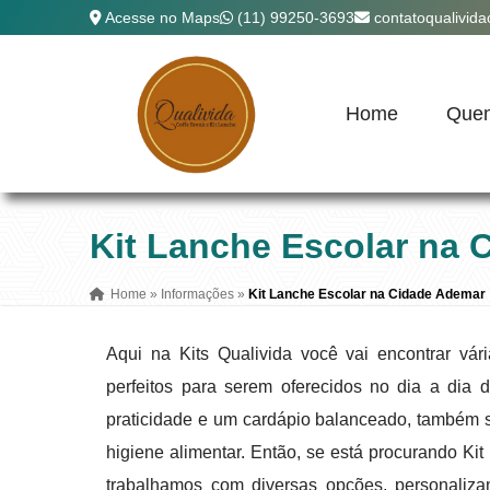
Acesse no Maps
(11) 99250-3693
contatoqualivid
Home
Que
Kit Lanche Escolar na
Home
»
Informações
»
Kit Lanche Escolar na Cidade Ademar
Aqui na Kits Qualivida você vai encontrar v
perfeitos para serem oferecidos no dia a dia
praticidade e um cardápio balanceado, também
higiene alimentar. Então, se está procurando K
trabalhamos com diversas opções, personaliz