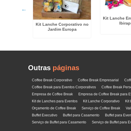
Kit Lanche Em
Ibira
Kit Lanche Corporativo no
ffet para
Jardim Europa
icanduva
Outras
páginas
Coffee Break Corporativo
Coffee Break Empresarial
Cof
Coffee Break para Eventos Corporativos
Coffee Break Pers
Empresa de Coffee Break
Empresa de Coffee Break para E
Kit de Lanches para Eventos
Kit Lanche Corporativo
Kit
Orçamento de Coffee Break
Serviço de Coffee Break
Val
Buffet Executivo
Buffet para Casamento
Buffet para Eve
Serviço de Buffet para Casamento
Serviço de Buffet para E