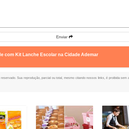
Enviar
nde com Kit Lanche Escolar na Cidade Ademar
to reservado. Sua reprodução, parcial ou total, mesmo citando nossos links, é proibida sem a