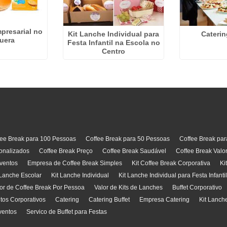
presarial no
Kit Lanche Individual para
Caterin
puera
Festa Infantil na Escola no
Centro
fee Break para 100 Pessoas
Coffee Break para 50 Pessoas
Coffee Break pa
onalizados
Coffee Break Preço
Coffee Break Saudável
Coffee Break Valo
ventos
Empresa de Coffee Break Simples
Kit Coffee Break Corporativa
Ki
 Lanche Escolar
Kit Lanche Individual
Kit Lanche Individual para Festa Infanti
or de Coffee Break Por Pessoa
Valor de Kits de Lanches
Buffet Corporativo
ntos Corporativos
Catering
Catering Buffet
Empresa Catering
Kit Lanch
ventos
Servico de Buffet para Festas