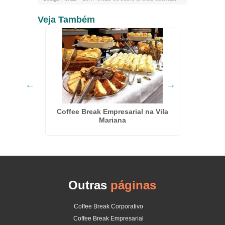
Veja Também
 Eventos
Coffee Break Empresarial na Vila
Buffe
Mariana
Outras
páginas
Coffee Break Corporativo
Coffee Break Empresarial