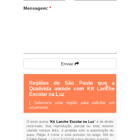
Mensagem:
*
Enviar
Regiões de São Paulo que a
Qualivida atende com Kit Lanche
Escolar na Luz
Selecione uma região para solicitar um
orçamento
O texto acima "
Kit Lanche Escolar na Luz
" é de direito
reservado. Sua reprodução, parcial ou total, mesmo
citando nossos links, é proibida sem a autorização do
autor. Plágio é crime e está previsto no artigo 184 do
Código Penal. –
Lei n° 9.610-98 sobre direitos autorais
.