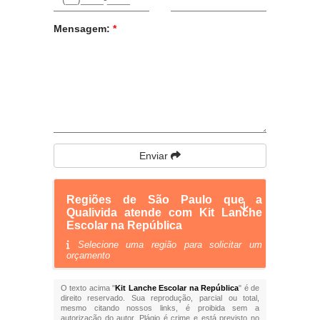
Mensagem:
*
Enviar
Regiões de São Paulo que a
Qualivida atende com Kit Lanche
Escolar na República
Selecione uma região para solicitar um
orçamento
O texto acima "
Kit Lanche Escolar na República
" é de
direito reservado. Sua reprodução, parcial ou total,
mesmo citando nossos links, é proibida sem a
autorização do autor. Plágio é crime e está previsto no