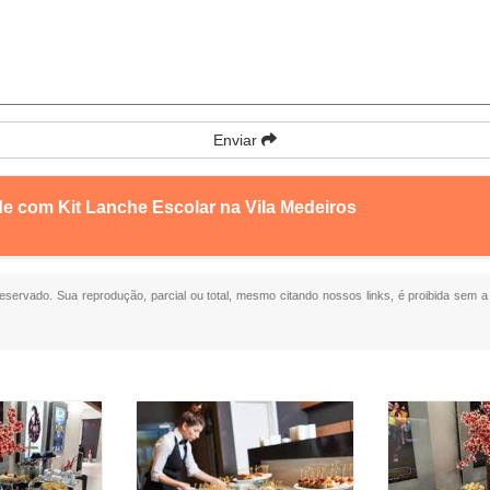
Enviar
de com Kit Lanche Escolar na Vila Medeiros
 reservado. Sua reprodução, parcial ou total, mesmo citando nossos links, é proibida sem a 