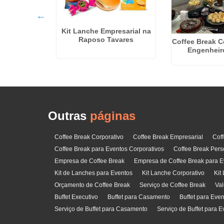
Kit Lanche Empresarial na
 Valor em
Raposo Tavares
Coffee Break C
rã
Engenheir
Outras
páginas
Coffee Break Corporativo
Coffee Break Empresarial
Cof
Coffee Break para Eventos Corporativos
Coffee Break Pers
Empresa de Coffee Break
Empresa de Coffee Break para E
Kit de Lanches para Eventos
Kit Lanche Corporativo
Kit
Orçamento de Coffee Break
Serviço de Coffee Break
Val
Buffet Executivo
Buffet para Casamento
Buffet para Eve
Serviço de Buffet para Casamento
Serviço de Buffet para E