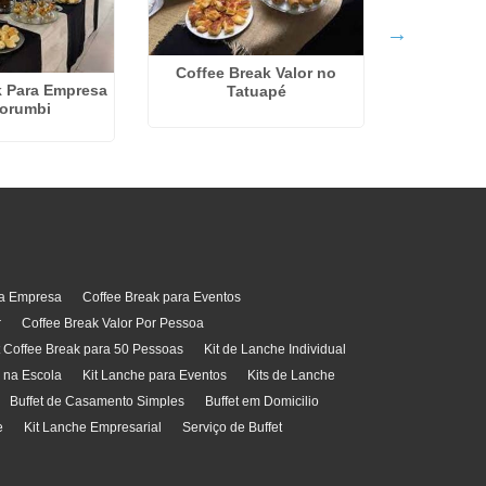
Coffee Break Valor no
k Para Empresa
Tatuapé
Servico 
orumbi
Festa
ra Empresa
Coffee Break para Eventos
r
Coffee Break Valor Por Pessoa
t Coffee Break para 50 Pessoas
Kit de Lanche Individual
l na Escola
Kit Lanche para Eventos
Kits de Lanche
Buffet de Casamento Simples
Buffet em Domicilio
e
Kit Lanche Empresarial
Serviço de Buffet