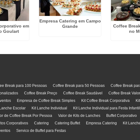
Empresa Catering em Campo
orporativo em
Coffee Brea
Grande
o Goulart
no M
fee Break para 100 Pessoas
Coffee Break para 50 Pessoas
Coffee Break pa
onalizados
Coffee Break Preço
Coffee Break Saudável
Coffee Break Valo
ventos
Empresa de Coffee Break Simples
Kit Coffee Break Corporativa
Ki
 Lanche Escolar
Kit Lanche Individual
Kit Lanche Individual para Festa Infanti
or de Coffee Break Por Pessoa
Valor de Kits de Lanches
Buffet Corporativo
ntos Corporativos
Catering
Catering Buffet
Empresa Catering
Kit Lanch
ventos
Servico de Buffet para Festas