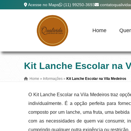
Acesse no Maps
(11) 99250-3693
contatoqualivid
Home
Que
Kit Lanche Escolar na V
Home
»
Informações
»
Kit Lanche Escolar na Vila Medeiros
O Kit Lanche Escolar na Vila Medeiros traz opçõ
individualmente. É a opção perfeita para forne
composto por um lanche, uma fruta, uma bebid
com as necessidades de quem vai consumir, in
cumprindo qualquer outra exigência ou restrição.