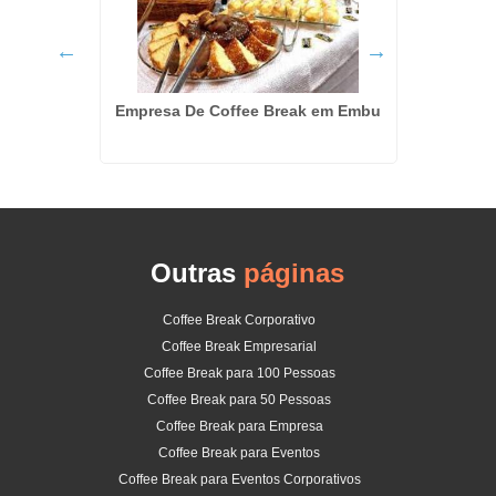
ndrade
Empresa De Coffee Break em Embu
Serviço
Outras
páginas
Coffee Break Corporativo
Coffee Break Empresarial
Coffee Break para 100 Pessoas
Coffee Break para 50 Pessoas
Coffee Break para Empresa
Coffee Break para Eventos
Coffee Break para Eventos Corporativos