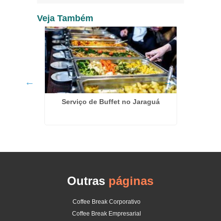
Veja Também
Serviço de Buffet no Jaraguá
a Carrão
Kit L
Inf
Outras
páginas
Coffee Break Corporativo
Coffee Break Empresarial