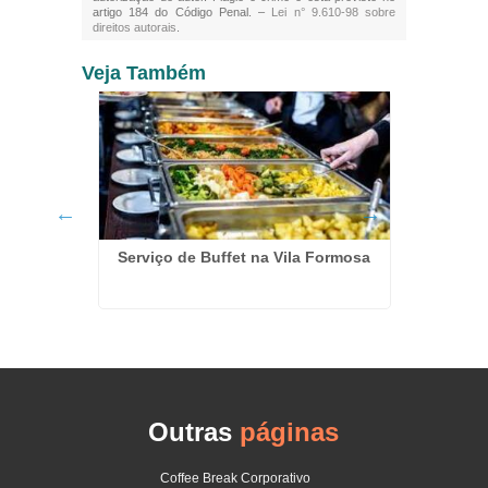
artigo 184 do Código Penal. –
Lei n° 9.610-98 sobre
direitos autorais
.
Veja Também
Serviço de Buffet na Vila Formosa
 Festa
Serviço
 Funda
Outras
páginas
Coffee Break Corporativo