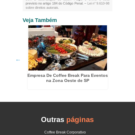
previsto no artigo 184 do Código Penal. –
Lei n° 9.610-98
sobre direitos autorais
.
Veja Também
Santa
Empresa De Coffee Break Para Eventos
Kit D
na Zona Oeste de SP
Outras
páginas
Coffee Break Corporativo