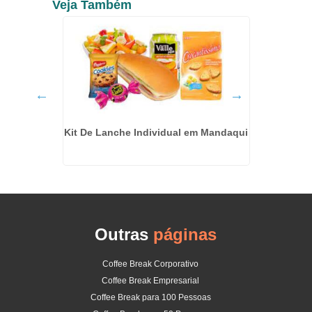
Veja Também
 Eventos
Kit De Lanche Individual em Mandaqui
Orçamen
Outras
páginas
Coffee Break Corporativo
Coffee Break Empresarial
Coffee Break para 100 Pessoas