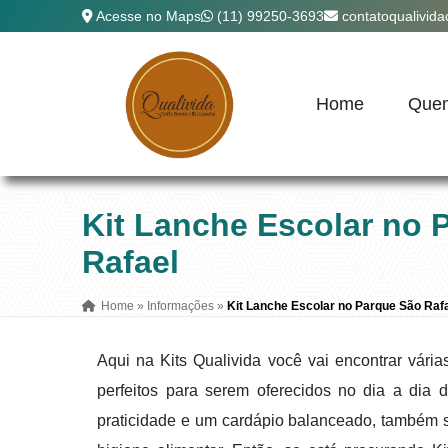
Acesse no Maps
(11) 99250-3693
contatoqualivid
Home
Que
Kit Lanche Escolar no 
Rafael
Home
»
Informações
»
Kit Lanche Escolar no Parque São Raf
Aqui na Kits Qualivida você vai encontrar vár
perfeitos para serem oferecidos no dia a dia
praticidade e um cardápio balanceado, também