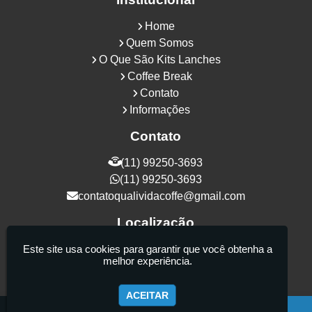
Home
Quem Somos
O Que São Kits Lanches
Coffee Break
Contato
Informações
Contato
(11) 99250-3693
(11) 99250-3693
contatoqualividacoffe@gmail.com
Localização
Rua Samurais, 27 - Vila Maria Alta - São
Este site usa cookies para garantir que você obtenha a
melhor experiência.
Paulo / SP - CEP: 02130-080
ACEITAR