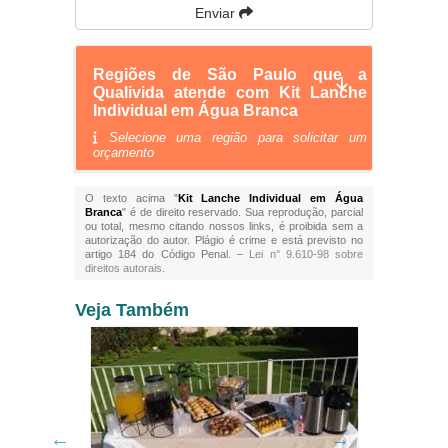
Enviar
Regiões de São Paulo que a
Qualivida atende com Kit Lanche
Individual em Água Branca
Selecione uma região para solicitar um
orçamento
O texto acima "
Kit Lanche Individual em Água
Branca
" é de direito reservado. Sua reprodução, parcial
ou total, mesmo citando nossos links, é proibida sem a
autorização do autor. Plágio é crime e está previsto no
artigo 184 do Código Penal. –
Lei n° 9.610-98 sobre
direitos autorais
.
Veja Também