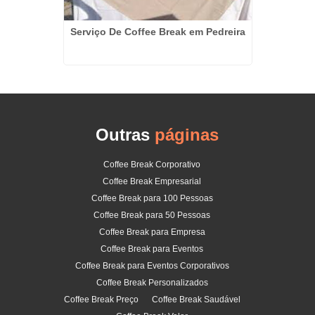
Serviço De Coffee Break em Pedreira
o no
Buff
Outras
páginas
Coffee Break Corporativo
Coffee Break Empresarial
Coffee Break para 100 Pessoas
Coffee Break para 50 Pessoas
Coffee Break para Empresa
Coffee Break para Eventos
Coffee Break para Eventos Corporativos
Coffee Break Personalizados
Coffee Break Preço
Coffee Break Saudável