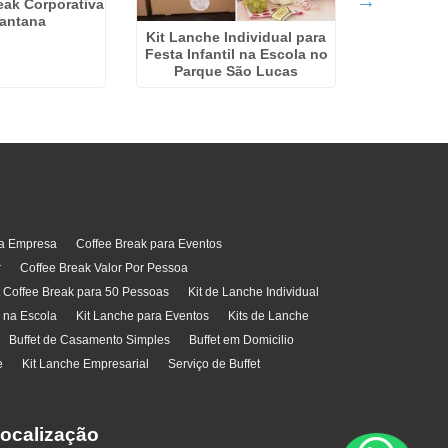
eak Corporativa
antana
Kit Lanche Individual para
Catering
Festa Infantil na Escola no
Parque São Lucas
ra Empresa
Coffee Break para Eventos
r
Coffee Break Valor Por Pessoa
t Coffee Break para 50 Pessoas
Kit de Lanche Individual
l na Escola
Kit Lanche para Eventos
Kits de Lanche
Buffet de Casamento Simples
Buffet em Domicilio
e
Kit Lanche Empresarial
Serviço de Buffet
ocalização