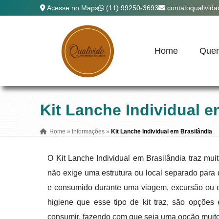
Acesse no Maps
(11) 99250-3693
contatoqualivid
Home
Que
Kit Lanche Individual e
Home
»
Informações
»
Kit Lanche Individual em Brasilândia
O Kit Lanche Individual em Brasilândia traz mui
não exige uma estrutura ou local separado para q
e consumido durante uma viagem, excursão ou ev
higiene que esse tipo de kit traz, são opçõe
consumir, fazendo com que seja uma opção muito