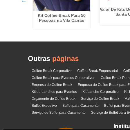
Valor De Kits 
Santa C
che
Kit Coffee Break Para 50
Pessoas na Vila Carrão
Outras
páginas
Coffee Break Corporativo
Coffee Break Empresarial
Cof
Coffee Break para Eventos Corporativos
Coffee Break Pers
Empresa de Coffee Break
Empresa de Coffee Break para E
Kit de Lanches para Eventos
Kit Lanche Corporativo
Kit
Orçamento de Coffee Break
Serviço de Coffee Break
Val
Buffet Executivo
Buffet para Casamento
Buffet para Eve
Serviço de Buffet para Casamento
Serviço de Buffet para E
Instit