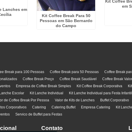
Kit Coffee Br
em S
De Lanches em
ecília
Kit Coffee Break Para 50
Pessoas em São Bernardo
do Campo
fee Break para 100 Pessoas
Coffee Break para 50 Pessoas
Coffee Break pa
onalizados
Coffee Break Preço
Coffee Break Saudável
Coffee Break Valo
ventos
Empresa de Coffee Break Simples
Kit Coffee Break Corporativa
Ki
 Lanche Escolar
Kit Lanche Individual
Kit Lanche Individual para Festa Infanti
or de Coffee Break Por Pessoa
Valor de Kits de Lanches
Buffet Corporativo
ntos Corporativos
Catering
Catering Buffet
Empresa Catering
Kit Lanch
ventos
Servico de Buffet para Festas
ucional
Contato
L