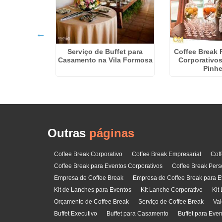
Serviço de Buffet para
Coffee Break 
ee Break no
Casamento na Vila Formosa
Corporativos
rto
Pinhe
Outras
páginas
Coffee Break Corporativo
Coffee Break Empresarial
Cof
Coffee Break para Eventos Corporativos
Coffee Break Pers
Empresa de Coffee Break
Empresa de Coffee Break para E
Kit de Lanches para Eventos
Kit Lanche Corporativo
Kit
Orçamento de Coffee Break
Serviço de Coffee Break
Val
Buffet Executivo
Buffet para Casamento
Buffet para Eve