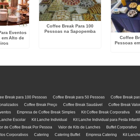
Coffee Break Para 100
Pessoas na Sapopemba
Para Eventos
Coffee Br
 em Alto de
Pessoas em
iros
fee Break para 100 Pessoas
Coffee Break para 50 Pessoas
Coffee Break pa
onalizados
Coffee Break Preço
Coffee Break Saudável
Coffee Break Valo
ventos
Empresa de Coffee Break Simples
Kit Coffee Break Corporativa
Ki
 Lanche Escolar
Kit Lanche Individual
Kit Lanche Individual para Festa Infanti
or de Coffee Break Por Pessoa
Valor de Kits de Lanches
Buffet Corporativo
ntos Corporativos
Catering
Catering Buffet
Empresa Catering
Kit Lanch