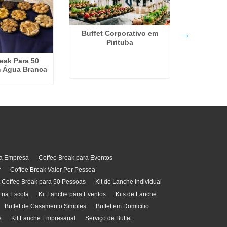
Buffet Corporativo em
Pirituba
eak Para 50
Kit La
 Água Branca
ra Empresa
Coffee Break para Eventos
r
Coffee Break Valor Por Pessoa
t Coffee Break para 50 Pessoas
Kit de Lanche Individual
l na Escola
Kit Lanche para Eventos
Kits de Lanche
Buffet de Casamento Simples
Buffet em Domicilio
e
Kit Lanche Empresarial
Serviço de Buffet