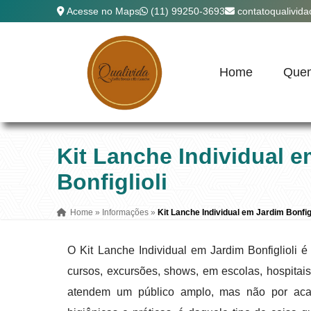
Acesse no Maps
(11) 99250-3693
contatoqualivid
Home
Que
Kit Lanche Individual 
Bonfiglioli
Home
»
Informações
»
Kit Lanche Individual em Jardim Bonfigl
O Kit Lanche Individual em Jardim Bonfiglioli 
cursos, excursões, shows, em escolas, hospitai
atendem um público amplo, mas não por acas