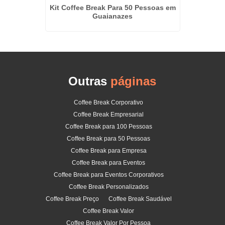
Cater
os no
Kit Coffee Break Para 50 Pessoas em
Guaianazes
Outras
páginas
Coffee Break Corporativo
Coffee Break Empresarial
Coffee Break para 100 Pessoas
Coffee Break para 50 Pessoas
Coffee Break para Empresa
Coffee Break para Eventos
Coffee Break para Eventos Corporativos
Coffee Break Personalizados
Coffee Break Preço
Coffee Break Saudável
Coffee Break Valor
Coffee Break Valor Por Pessoa