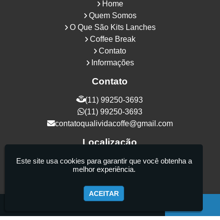
Home
Quem Somos
O Que São Kits Lanches
Coffee Break
Contato
Informações
Contato
(11) 99250-3693
(11) 99250-3693
contatoqualividacoffe@gmail.com
Localização
Rua Samurais, 27 - Vila Maria Alta - São
Este site usa cookies para garantir que você obtenha a
melhor experiência.
Paulo / SP - CEP: 02130-080
ACEITAR