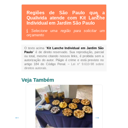
Regiões de São Paulo que a
Qualivida atende com Kit Lanche
Individual em Jardim São Paulo
Selecione uma região para solicitar um
orçamento
O texto acima "
Kit Lanche Individual em Jardim São
Paulo
" é de direito reservado. Sua reprodução, parcial
ou total, mesmo citando nossos links, é proibida sem a
autorização do autor. Plágio é crime e está previsto no
artigo 184 do Código Penal. –
Lei n° 9.610-98 sobre
direitos autorais
.
Veja Também