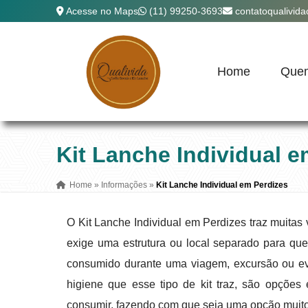
Acesse no Maps
(11) 99250-3693
contatoqualivid
Home
Que
Kit Lanche Individual e
Home
»
Informações
»
Kit Lanche Individual em Perdizes
O Kit Lanche Individual em Perdizes traz muitas
exige uma estrutura ou local separado para que 
consumido durante uma viagem, excursão ou eve
higiene que esse tipo de kit traz, são opçõe
consumir, fazendo com que seja uma opção muito