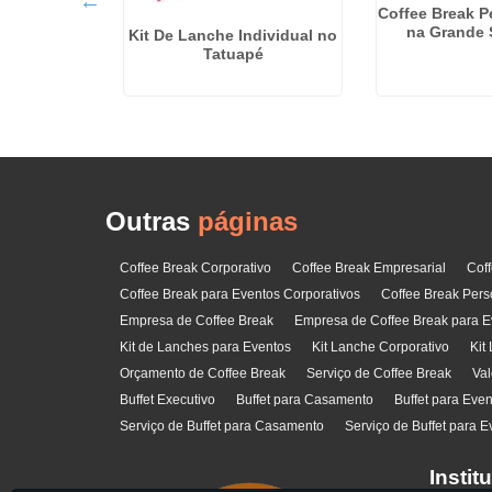
Coffee Break P
na Grande 
Kit De Lanche Individual no
Tatuapé
ar em Itaim
ta
Outras
páginas
Coffee Break Corporativo
Coffee Break Empresarial
Cof
Coffee Break para Eventos Corporativos
Coffee Break Pers
Empresa de Coffee Break
Empresa de Coffee Break para E
Kit de Lanches para Eventos
Kit Lanche Corporativo
Kit
Orçamento de Coffee Break
Serviço de Coffee Break
Val
Buffet Executivo
Buffet para Casamento
Buffet para Eve
Serviço de Buffet para Casamento
Serviço de Buffet para E
Instit