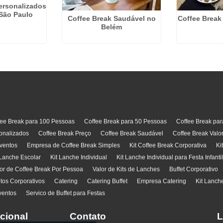
ersonalizados
São Paulo
Coffee Break Saudável no
Coffee Break
Belém
fee Break para 100 Pessoas
Coffee Break para 50 Pessoas
Coffee Break pa
onalizados
Coffee Break Preço
Coffee Break Saudável
Coffee Break Valo
ventos
Empresa de Coffee Break Simples
Kit Coffee Break Corporativa
Ki
 Lanche Escolar
Kit Lanche Individual
Kit Lanche Individual para Festa Infanti
or de Coffee Break Por Pessoa
Valor de Kits de Lanches
Buffet Corporativo
ntos Corporativos
Catering
Catering Buffet
Empresa Catering
Kit Lanch
ventos
Servico de Buffet para Festas
ucional
Contato
L