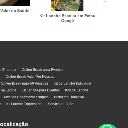
 Valor na Saúde
Empresa De
Kit Lanche Escolar em Embu
Sã
Guaçú
ra Empresa
Coffee Break para Eventos
r
Coffee Break Valor Por Pessoa
t Coffee Break para 50 Pessoas
Kit de Lanche Individual
l na Escola
Kit Lanche para Eventos
Kits de Lanche
Buffet de Casamento Simples
Buffet em Domicilio
e
Kit Lanche Empresarial
Serviço de Buffet
ocalização