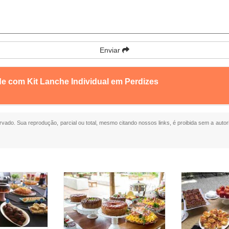
Enviar
de com Kit Lanche Individual em Perdizes
servado. Sua reprodução, parcial ou total, mesmo citando nossos links, é proibida sem a autor