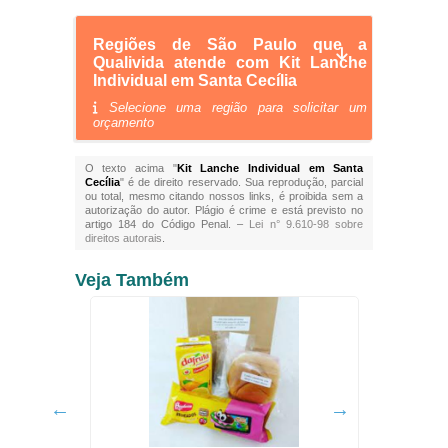
Regiões de São Paulo que a
Qualivida atende com Kit Lanche
Individual em Santa Cecília
Selecione uma região para solicitar um
orçamento
O texto acima "
Kit Lanche Individual em Santa
Cecília
" é de direito reservado. Sua reprodução, parcial
ou total, mesmo citando nossos links, é proibida sem a
autorização do autor. Plágio é crime e está previsto no
artigo 184 do Código Penal. –
Lei n° 9.610-98 sobre
direitos autorais
.
Veja Também
Buff