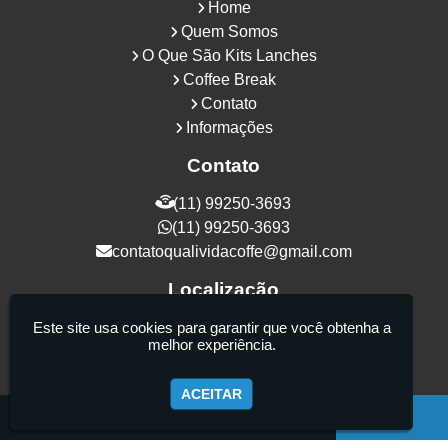
Home
Quem Somos
O Que São Kits Lanches
Coffee Break
Contato
Informações
Contato
(11) 99250-3693
(11) 99250-3693
contatoqualividacoffe@gmail.com
Localização
Rua Samurais, 27 - Vila Maria Alta - São
Este site usa cookies para garantir que você obtenha a
melhor experiência.
Paulo / SP - CEP: 02130-080
ACEITAR