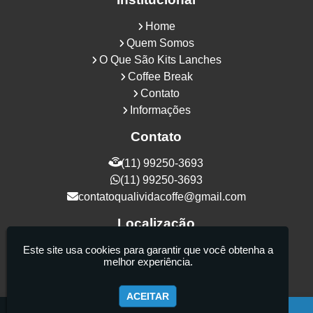
Home
Quem Somos
O Que São Kits Lanches
Coffee Break
Contato
Informações
Contato
(11) 99250-3693
(11) 99250-3693
contatoqualividacoffe@gmail.com
Localização
Rua Samurais, 27 - Vila Maria Alta - São
Este site usa cookies para garantir que você obtenha a
melhor experiência.
Paulo / SP - CEP: 02130-080
ACEITAR