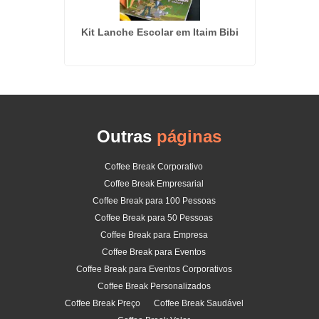
 de SP
Kit Lanche Escolar em Itaim Bibi
Coffee
Outras
páginas
Coffee Break Corporativo
Coffee Break Empresarial
Coffee Break para 100 Pessoas
Coffee Break para 50 Pessoas
Coffee Break para Empresa
Coffee Break para Eventos
Coffee Break para Eventos Corporativos
Coffee Break Personalizados
Coffee Break Preço
Coffee Break Saudável