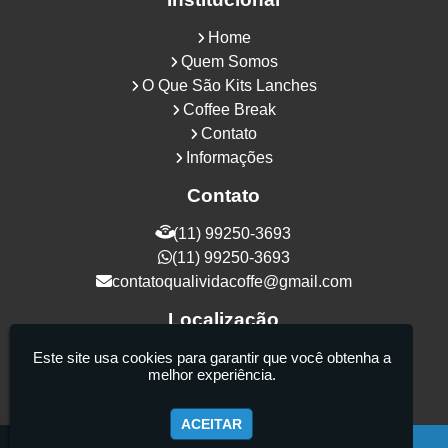
Home
Quem Somos
O Que São Kits Lanches
Coffee Break
Contato
Informações
Contato
(11) 99250-3693
(11) 99250-3693
contatoqualividacoffe@gmail.com
Localização
Rua Samurais, 27 - Vila Maria Alta - São
Este site usa cookies para garantir que você obtenha a
melhor experiência.
Paulo / SP - CEP: 02130-080
ACEITAR