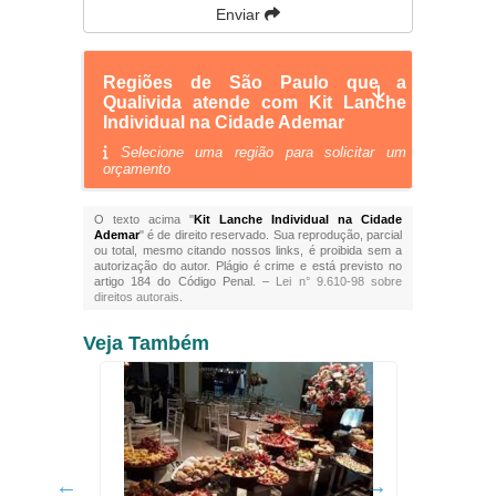
Enviar
Regiões de São Paulo que a
Qualivida atende com Kit Lanche
Individual na Cidade Ademar
Selecione uma região para solicitar um
orçamento
O texto acima "
Kit Lanche Individual na Cidade
Ademar
" é de direito reservado. Sua reprodução, parcial
ou total, mesmo citando nossos links, é proibida sem a
autorização do autor. Plágio é crime e está previsto no
artigo 184 do Código Penal. –
Lei n° 9.610-98 sobre
direitos autorais
.
Veja Também