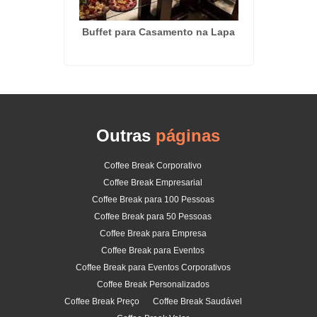
 na Vila
Buffet para Casamento na Lapa
Kit 
Outras
páginas
Coffee Break Corporativo
Coffee Break Empresarial
Coffee Break para 100 Pessoas
Coffee Break para 50 Pessoas
Coffee Break para Empresa
Coffee Break para Eventos
Coffee Break para Eventos Corporativos
Coffee Break Personalizados
Coffee Break Preço
Coffee Break Saudável