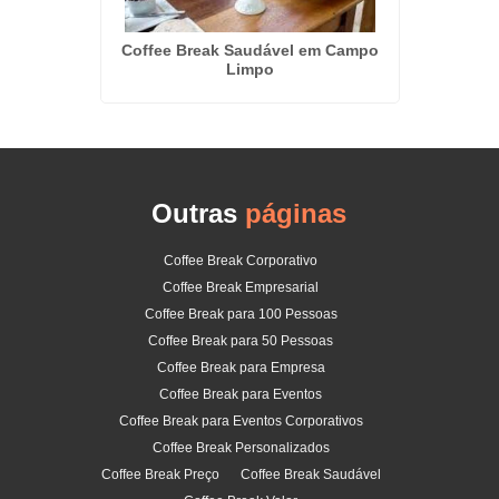
Buffe
 do Limão
Coffee Break Saudável em Campo
Limpo
Outras
páginas
Coffee Break Corporativo
Coffee Break Empresarial
Coffee Break para 100 Pessoas
Coffee Break para 50 Pessoas
Coffee Break para Empresa
Coffee Break para Eventos
Coffee Break para Eventos Corporativos
Coffee Break Personalizados
Coffee Break Preço
Coffee Break Saudável