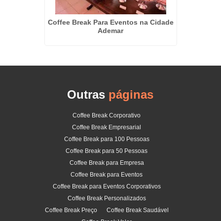
tivos em
Coffee Break Para Eventos na Cidade
Kit Lan
Ademar
Outras
páginas
Coffee Break Corporativo
Coffee Break Empresarial
Coffee Break para 100 Pessoas
Coffee Break para 50 Pessoas
Coffee Break para Empresa
Coffee Break para Eventos
Coffee Break para Eventos Corporativos
Coffee Break Personalizados
Coffee Break Preço
Coffee Break Saudável