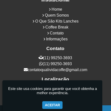
Home
Quem Somos
O Que São Kits Lanches
Coffee Break
Contato
Informações
Contato
(11) 99250-3693
(11) 99250-3693
contatoqualividacoffe@gmail.com
Localização
Rua Samurais, 27 - Vila Maria Alta - São
Este site usa cookies para garantir que você obtenha a
melhor experiência.
Paulo / SP - CEP: 02130-080
ACEITAR