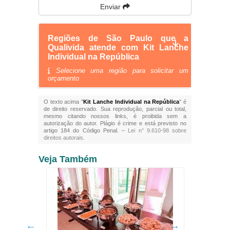
Enviar
Regiões de São Paulo que a
Qualivida atende com Kit Lanche
Individual na República
Selecione uma região para solicitar um
orçamento
O texto acima "
Kit Lanche Individual na República
" é
de direito reservado. Sua reprodução, parcial ou total,
mesmo citando nossos links, é proibida sem a
autorização do autor. Plágio é crime e está previsto no
artigo 184 do Código Penal. –
Lei n° 9.610-98 sobre
direitos autorais
.
Veja Também