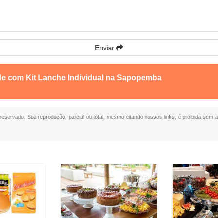
Enviar
de com Kit Lanche Individual na Sapopemba
o reservado. Sua reprodução, parcial ou total, mesmo citando nossos links, é proibida sem a