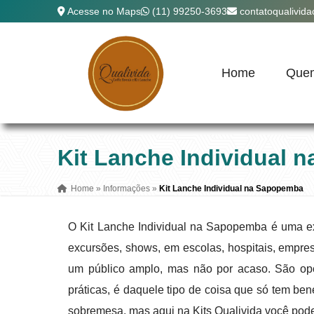
Acesse no Maps
(11) 99250-3693
contatoqualivid
Home
Que
Kit Lanche Individual
Home
»
Informações
»
Kit Lanche Individual na Sapopemba
O Kit Lanche Individual na Sapopemba é uma exc
excursões, shows, em escolas, hospitais, empre
um público amplo, mas não por acaso. São opç
práticas, é daquele tipo de coisa que só tem ben
sobremesa, mas aqui na Kits Qualivida você pod