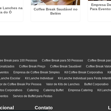
Empresa De
De Lanches na
Para Evento
Coffee Break Saudável no
ia do Ó
Belém
fee Break para 100 Pessoas
Coffee Break para 50 Pessoas
Coffee Break pa
onalizados
Coffee Break Preço
Coffee Break Saudável
Coffee Break Valo
ventos
Empresa de Coffee Break Simples
Kit Coffee Break Corporativa
Ki
 Lanche Escolar
Kit Lanche Individual
Kit Lanche Individual para Festa Infanti
or de Coffee Break Por Pessoa
Valor de Kits de Lanches
Buffet Corporativo
ntos Corporativos
Catering
Catering Buffet
Empresa Catering
Kit Lanch
ventos
Servico de Buffet para Festas
ucional
Contato
L