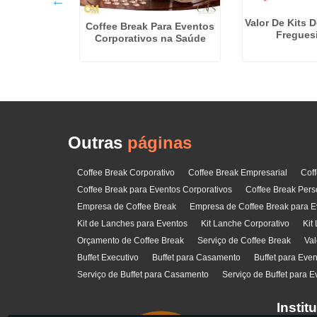
Valor De Kits 
ara Eventos
Coffee Break Para Eventos
Fregues
no Sacomã
Corporativos na Saúde
Outras
páginas
Coffee Break Corporativo
Coffee Break Empresarial
Cof
Coffee Break para Eventos Corporativos
Coffee Break Pers
Empresa de Coffee Break
Empresa de Coffee Break para E
Kit de Lanches para Eventos
Kit Lanche Corporativo
Kit
Orçamento de Coffee Break
Serviço de Coffee Break
Val
Buffet Executivo
Buffet para Casamento
Buffet para Eve
Serviço de Buffet para Casamento
Serviço de Buffet para E
Instit