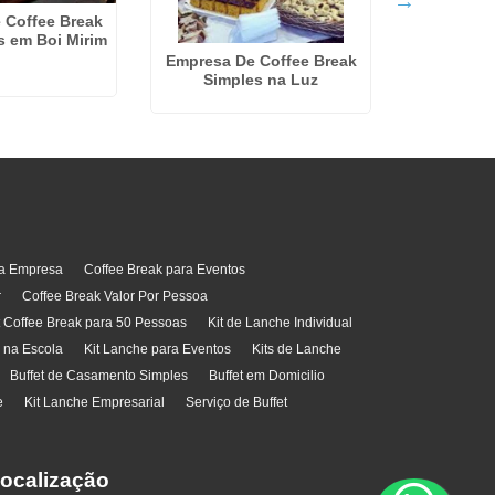
 Coffee Break
s em Boi Mirim
Coffee Br
D
Empresa De Coffee Break
Simples na Luz
ra Empresa
Coffee Break para Eventos
r
Coffee Break Valor Por Pessoa
t Coffee Break para 50 Pessoas
Kit de Lanche Individual
l na Escola
Kit Lanche para Eventos
Kits de Lanche
Buffet de Casamento Simples
Buffet em Domicilio
e
Kit Lanche Empresarial
Serviço de Buffet
ocalização