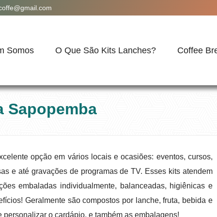
acoffe@gmail.com
m Somos
O Que São Kits Lanches?
Coffee Br
 na Sapopemba
elente opção em vários locais e ocasiões: eventos, cursos,
sas e até gravações de programas de TV. Esses kits atendem
ões embaladas individualmente, balanceadas, higiênicas e
efícios! Geralmente são compostos por lanche, fruta, bebida e
e personalizar o cardápio, e também as embalagens!