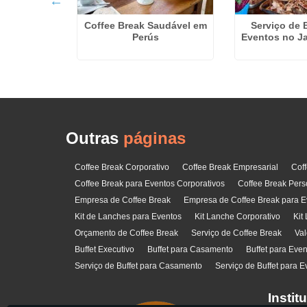
no
Coffee Break Saudável em
Serviço de 
Perús
Eventos no J
Outras
páginas
Coffee Break Corporativo
Coffee Break Empresarial
Cof
Coffee Break para Eventos Corporativos
Coffee Break Pers
Empresa de Coffee Break
Empresa de Coffee Break para E
Kit de Lanches para Eventos
Kit Lanche Corporativo
Kit
Orçamento de Coffee Break
Serviço de Coffee Break
Val
Buffet Executivo
Buffet para Casamento
Buffet para Eve
Serviço de Buffet para Casamento
Serviço de Buffet para E
Instit