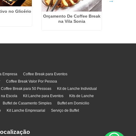
Kit Coffee 
em 
ivo no Glicério
Orçamento De Coffee Break
na Vila Sonia
ra Empresa
Coffee Break para Eventos
r
Coffee Break Valor Por Pessoa
t Coffee Break para 50 Pessoas
Kit de Lanche Individual
l na Escola
Kit Lanche para Eventos
Kits de Lanche
Buffet de Casamento Simples
Buffet em Domicilio
e
Kit Lanche Empresarial
Serviço de Buffet
ocalização