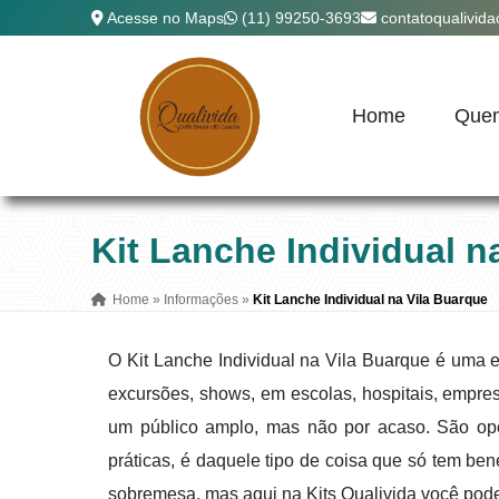
Acesse no Maps
(11) 99250-3693
contatoqualivid
Home
Que
Kit Lanche Individual n
Home
»
Informações
»
Kit Lanche Individual na Vila Buarque
O Kit Lanche Individual na Vila Buarque é uma e
excursões, shows, em escolas, hospitais, empre
um público amplo, mas não por acaso. São opç
práticas, é daquele tipo de coisa que só tem ben
sobremesa, mas aqui na Kits Qualivida você pod