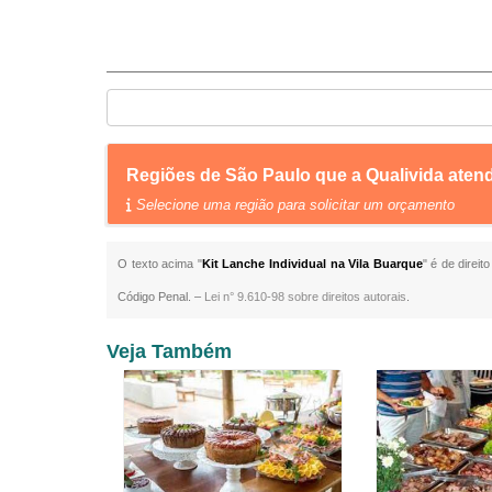
Regiões de São Paulo que a Qualivida atend
Selecione uma região para solicitar um orçamento
O texto acima "
Kit Lanche Individual na Vila Buarque
" é de direi
Código Penal. –
Lei n° 9.610-98 sobre direitos autorais
.
Veja Também
ilio em Rio