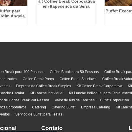
Kit Coffee Break Corporativa
em Itapecerica da Serra
Buffet para
Buffet Execut
ardim Ângela
fee Break para 100 Pessoas
Coffee Break para 50 Pessoas
Coffee Break pa
onalizados
Coffee Break Preço
Coffee Break Saudável
Coffee Break Valo
ventos
Empresa de Coffee Break Simples
Kit Coffee Break Corporativa
Ki
 Lanche Escolar
Kit Lanche Individual
Kit Lanche Individual para Festa Infanti
or de Coffee Break Por Pessoa
Valor de Kits de Lanches
Buffet Corporativo
ntos Corporativos
Catering
Catering Buffet
Empresa Catering
Kit Lanch
ventos
Servico de Buffet para Festas
ucional
Contato
L