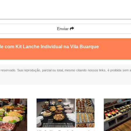
Enviar
e com Kit Lanche Individual na Vila Buarque
to reservado. Sua reprodução, parcial ou total, mesmo citando nossos links, é proibida sem a