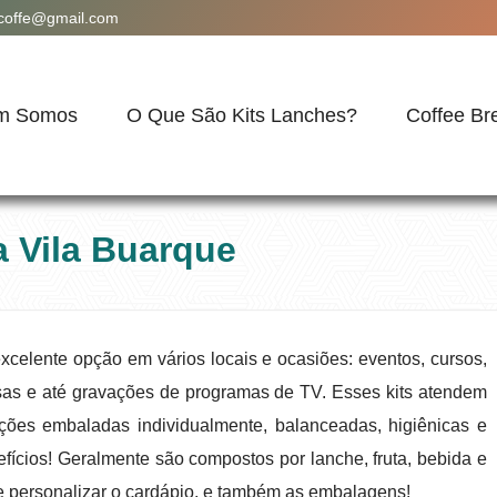
acoffe@gmail.com
m Somos
O Que São Kits Lanches?
Coffee Br
a Vila Buarque
xcelente opção em vários locais e ocasiões: eventos, cursos,
sas e até gravações de programas de TV. Esses kits atendem
ões embaladas individualmente, balanceadas, higiênicas e
efícios! Geralmente são compostos por lanche, fruta, bebida e
e personalizar o cardápio, e também as embalagens!