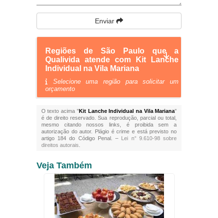
Enviar
Regiões de São Paulo que a
Qualivida atende com Kit Lanche
Individual na Vila Mariana
Selecione uma região para solicitar um
orçamento
O texto acima "
Kit Lanche Individual na Vila Mariana
"
é de direito reservado. Sua reprodução, parcial ou total,
mesmo citando nossos links, é proibida sem a
autorização do autor. Plágio é crime e está previsto no
artigo 184 do Código Penal. –
Lei n° 9.610-98 sobre
direitos autorais
.
Veja Também