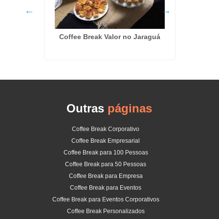
 Alvim
Coffee Break Valor no Jaraguá
Em
Outras
páginas
Coffee Break Corporativo
Coffee Break Empresarial
Coffee Break para 100 Pessoas
Coffee Break para 50 Pessoas
Coffee Break para Empresa
Coffee Break para Eventos
Coffee Break para Eventos Corporativos
Coffee Break Personalizados