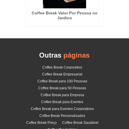
Serviço
essoa em
Coffee Break Valor Por Pessoa no
Jardins
Outras
páginas
Coffee Break Corporativo
Coffee Break Empresarial
Coffee Break para 100 Pessoas
Coffee Break para 50 Pessoas
Coffee Break para Empresa
Coffee Break para Eventos
Coffee Break para Eventos Corporativos
Coffee Break Personalizados
Coffee Break Preço
Coffee Break Saudável