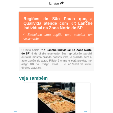
Enviar
Regiões de São Paulo que a
Qualivida atende com Kit Lanche
Individual na Zona Norte de SP
Selecione uma região para solicitar um
orçamento
O texto acima "
Kit Lanche Individual na Zona Norte
de SP
" é de direito reservado. Sua reprodução, parcial
ou total, mesmo citando nossos links, é proibida sem a
autorização do autor. Plágio é crime e está previsto no
artigo 184 do Código Penal. –
Lei n° 9.610-98 sobre
direitos autorais
.
Veja Também