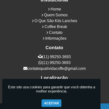
Home
Quem Somos
O Que São Kits Lanches
Coffee Break
Contato
Informações
Contato
(11) 99250-3693
(11) 99250-3693
contatoqualividacoffe@gmail.com
Localização
Rua Samurais, 27 - Vila Maria Alta - São
Este site usa cookies para garantir que você obtenha a
melhor experiência.
Paulo / SP - CEP: 02130-080
ACEITAR