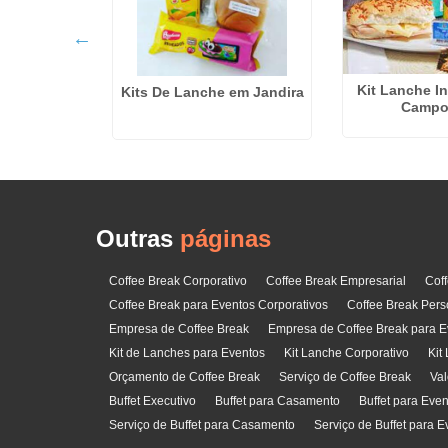
rsonalizados
lhos
Kit Lanche I
Kits De Lanche em Jandira
Campo
Outras
páginas
Coffee Break Corporativo
Coffee Break Empresarial
Cof
Coffee Break para Eventos Corporativos
Coffee Break Pers
Empresa de Coffee Break
Empresa de Coffee Break para E
Kit de Lanches para Eventos
Kit Lanche Corporativo
Kit
Orçamento de Coffee Break
Serviço de Coffee Break
Val
Buffet Executivo
Buffet para Casamento
Buffet para Eve
Serviço de Buffet para Casamento
Serviço de Buffet para E