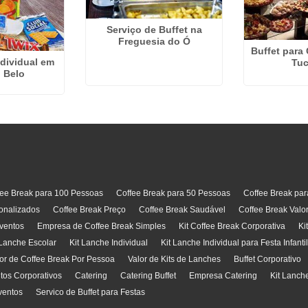
Serviço de Buffet na
Freguesia do Ó
Buffet para
ndividual em
Tuc
 Belo
fee Break para 100 Pessoas
Coffee Break para 50 Pessoas
Coffee Break pa
onalizados
Coffee Break Preço
Coffee Break Saudável
Coffee Break Valo
ventos
Empresa de Coffee Break Simples
Kit Coffee Break Corporativa
Ki
 Lanche Escolar
Kit Lanche Individual
Kit Lanche Individual para Festa Infanti
or de Coffee Break Por Pessoa
Valor de Kits de Lanches
Buffet Corporativo
ntos Corporativos
Catering
Catering Buffet
Empresa Catering
Kit Lanch
ventos
Servico de Buffet para Festas