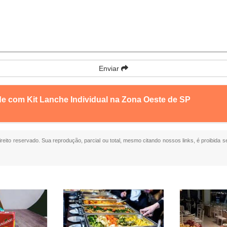
Enviar
de com Kit Lanche Individual na Zona Oeste de SP
direito reservado. Sua reprodução, parcial ou total, mesmo citando nossos links, é proibida s