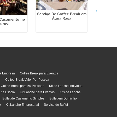
Serviço De Coffee Break em
Água Rasa
 Casamento no
Coffee Bre
uruvi
na C
ra Empresa
Coffee Break para Eventos
r
Coffee Break Valor Por Pessoa
t Coffee Break para 50 Pessoas
Kit de Lanche Individual
l na Escola
Kit Lanche para Eventos
Kits de Lanche
Buffet de Casamento Simples
Buffet em Domicilio
e
Kit Lanche Empresarial
Serviço de Buffet