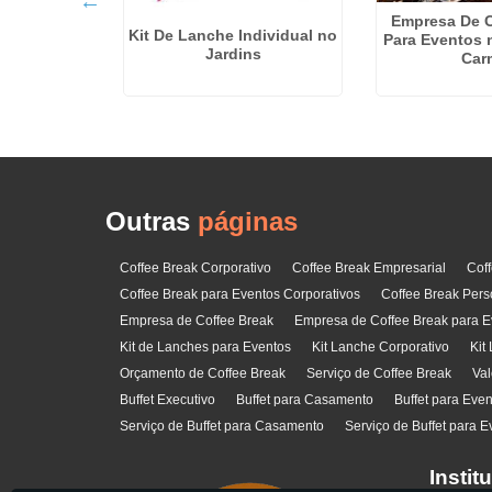
Empresa De C
Kit De Lanche Individual no
Para Eventos 
Jardins
Car
 Preço na
mba
Outras
páginas
Coffee Break Corporativo
Coffee Break Empresarial
Cof
Coffee Break para Eventos Corporativos
Coffee Break Pers
Empresa de Coffee Break
Empresa de Coffee Break para E
Kit de Lanches para Eventos
Kit Lanche Corporativo
Kit
Orçamento de Coffee Break
Serviço de Coffee Break
Val
Buffet Executivo
Buffet para Casamento
Buffet para Eve
Serviço de Buffet para Casamento
Serviço de Buffet para E
Instit