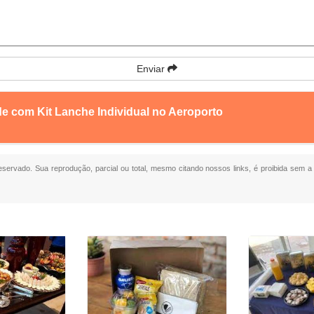
Enviar
de com Kit Lanche Individual no Aeroporto
 reservado. Sua reprodução, parcial ou total, mesmo citando nossos links, é proibida sem a 