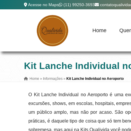
Acesse no Maps
(11) 99250-3693
contatoqualivid
Home
Que
Kit Lanche Individual n
Home
»
Informações
»
Kit Lanche Individual no Aeroporto
O Kit Lanche Individual no Aeroporto é uma exc
excursões, shows, em escolas, hospitais, empre
um público amplo, mas não por acaso. São opç
práticas, é daquele tipo de coisa que só tem ben
sobremesa, mas aqui na Kits Qualivida você pod