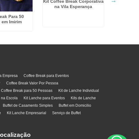
Kit Coffee Break Corporativa
na Vila Esperança
Coffee Bre
eak Para 50
 em Imirim
ra Empresa
Coffee Break para Eventos
r
Coffee Break Valor Por Pessoa
t Coffee Break para 50 Pessoas
Kit de Lanche Individual
l na Escola
Kit Lanche para Eventos
Kits de Lanche
Buffet de Casamento Simples
Buffet em Domicilio
e
Kit Lanche Empresarial
Serviço de Buffet
ocalização