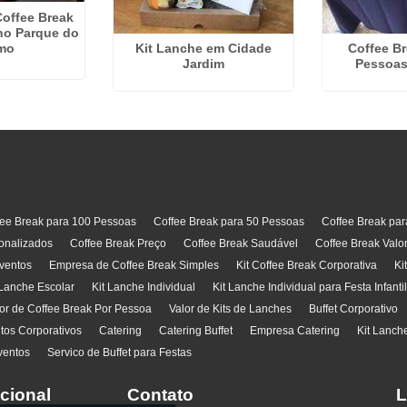
offee Break
no Parque do
mo
Kit Lanche em Cidade
Coffee Br
Jardim
Pessoas
fee Break para 100 Pessoas
Coffee Break para 50 Pessoas
Coffee Break pa
onalizados
Coffee Break Preço
Coffee Break Saudável
Coffee Break Valo
ventos
Empresa de Coffee Break Simples
Kit Coffee Break Corporativa
Ki
 Lanche Escolar
Kit Lanche Individual
Kit Lanche Individual para Festa Infanti
or de Coffee Break Por Pessoa
Valor de Kits de Lanches
Buffet Corporativo
ntos Corporativos
Catering
Catering Buffet
Empresa Catering
Kit Lanch
ventos
Servico de Buffet para Festas
ucional
Contato
L