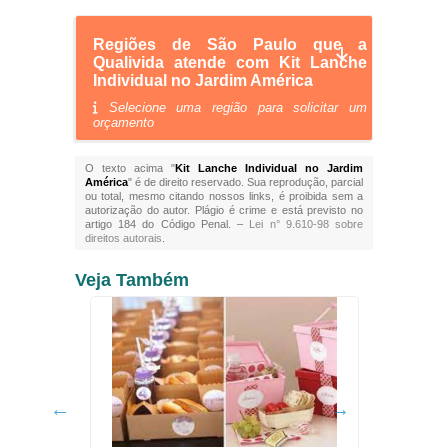
Regiões de São Paulo que a
Qualivida atende com Kit Lanche
Individual no Jardim América
Selecione uma região para solicitar um
orçamento
O texto acima "
Kit Lanche Individual no Jardim
América
" é de direito reservado. Sua reprodução, parcial
ou total, mesmo citando nossos links, é proibida sem a
autorização do autor. Plágio é crime e está previsto no
artigo 184 do Código Penal. –
Lei n° 9.610-98 sobre
direitos autorais
.
Veja Também