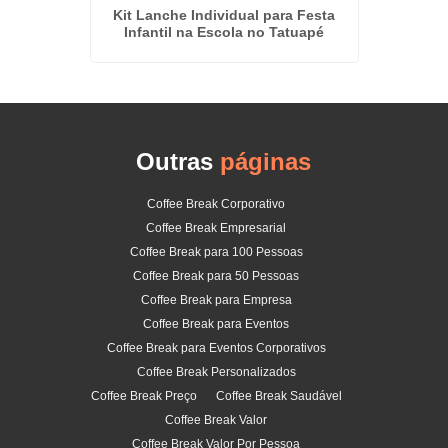
mento em
Kit Lanche Individual para Festa
Kit De
Infantil na Escola no Tatuapé
Outras
páginas
Coffee Break Corporativo
Coffee Break Empresarial
Coffee Break para 100 Pessoas
Coffee Break para 50 Pessoas
Coffee Break para Empresa
Coffee Break para Eventos
Coffee Break para Eventos Corporativos
Coffee Break Personalizados
Coffee Break Preço
Coffee Break Saudável
Coffee Break Valor
Coffee Break Valor Por Pessoa