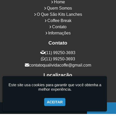
Home
Quem Somos
O Que São Kits Lanches
Coffee Break
Contato
Informações
Contato
(11) 99250-3693
(11) 99250-3693
contatoqualividacoffe@gmail.com
Localização
Rua Samurais, 27 - Vila Maria Alta - São
Este site usa cookies para garantir que você obtenha a
melhor experiência.
Paulo / SP - CEP: 02130-080
ACEITAR